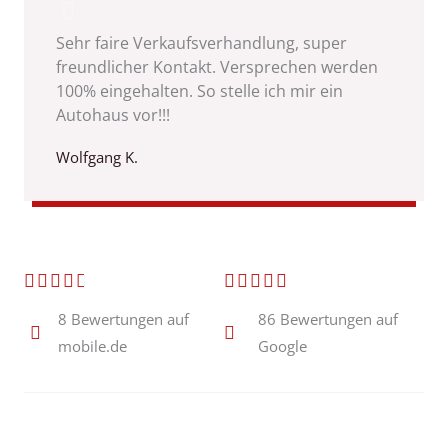
Sehr faire Verkaufsverhandlung, super
freundlicher Kontakt. Versprechen werden
100% eingehalten. So stelle ich mir ein
Autohaus vor!!!
Wolfgang K.
B
B










e
e
8 Bewertungen auf
86 Bewertungen auf
mobile.de
w
Google
w
e
e
r
r
t
t