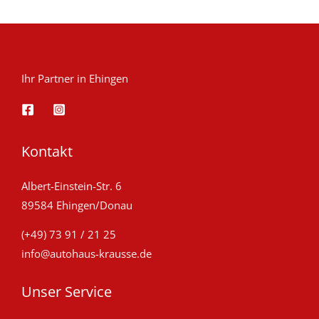
e
e
t
t
m
m
Ihr Partner in Ehingen
i
i
t
t
4
4
Kontakt
.
.
7
9
Albert-Einstein-Str. 6
89584 Ehingen/Donau
v
v
o
o
(+49) 73 91 / 21 25
info@autohaus-krausse.de
n
n
5
5
Unser Service