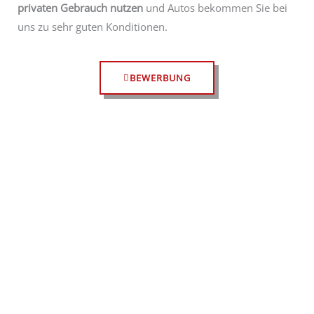
privaten Gebrauch nutzen
und Autos bekommen Sie bei
uns zu sehr guten Konditionen.
BEWERBUNG
Nach einem Verkehrsunfall ist es wichtig, richtig zu
handeln! Unsere Ehinger Autowerkstatt organisiert für
Sie den idealen Ablauf, begonnen beim
Schadengutachten bis hin zur Unfallinstandsetzung, um